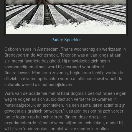
Paddy Spoelder
Geboren 1961 in Amsterdam. Thans woonachtig en werkzaam in
Bredevoort in de Achterhoek. Tekenen was al van jongs af aan
zijn meest favoriete bezigheid. Hij ontwikkelde zich hierin
voorspoedig en al snel werd hij gevraagd voor allerlei
illustratiewerk. Eind jaren zeventig, begin jaren tachtig vertaalde
dit zich in diverse opdrachten voor o.a. affiches zowel vanuit de
culturele wereld als het bedrijfsleven.
Wars van de academie met al haar dogma's besloot hij een eigen
weg te volgen en zich autodidactisch verder te bekwamen in
materiaalgebruik en technieken. Na een aantal jaren actief te zijn
geweest als grafisch ontwerper/illustrator, besloot hij zich verder
toe te leggen op het schilderen. Binnen deze discipline
experimenteerde hij met diverse stijlen en technieken, omdat hij
wil blijven 'onderzoeken' en niet wil verzanden in routine.