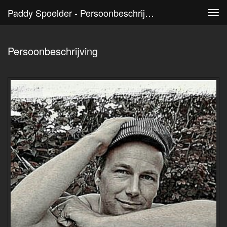
Paddy Spoelder - Persoonbeschrijving
Tog
navi
Persoonbeschrijving