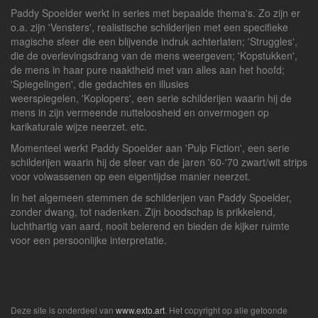
Paddy Spoelder werkt in series met bepaalde thema's. Zo zijn er
o.a. zijn 'Vensters', realistische schilderijen met een specifieke
magische sfeer die een blijvende indruk achterlaten; 'Struggles',
die de overlevingsdrang van de mens weergeven; 'Kopstukken',
de mens in haar pure naaktheid met van alles aan het hoofd;
'Spiegelingen', die gedachtes en illusies
weerspiegelen, 'Koplopers', een serie schilderijen waarin hij de
mens in zijn vermeende nutteloosheid en onvermogen op
karikaturale wijze neerzet. etc.
Momenteel werkt Paddy Spoelder aan 'Pulp Fiction', een serie
schilderijen waarin hij de sfeer van de jaren '60-'70 zwart/wit strips
voor volwassenen op een eigentijdse manier neerzet.
In het algemeen stemmen de schilderijen van Paddy Spoelder,
zonder dwang, tot nadenken. Zijn boodschap is prikkelend,
luchthartig van aard, nooit belerend en bieden de kijker ruimte
voor een persoonlijke interpretatie.
Deze site is onderdeel van
www.exto.art
. Het copyright op alle getoonde