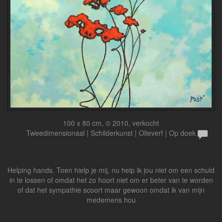
100 x 80 cm, © 2010, verkocht
Tweedimensionaal | Schilderkunst | Olieverf | Op doek
Helping hands. Toen hielp je mij, nu help ik jou niet om een schuld
in te lossen of omdat het zo hoort niet om er beter van te worden
of dat het sympathie scoort maar gewoon omdat ik van mijn
medemens hou