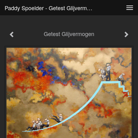
Paddy Spoelder - Getest Glijvermogen
Tog
navi
Getest Glijvermogen